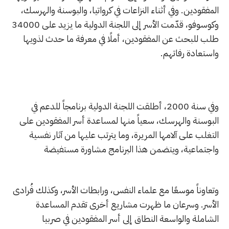
المفقودين. وفي أثناء النزاعات في كرواتيا، والبوسنة والهرسك،
وكوسوفو، قدّمت الأسر إلى اللجنة الدولية ما يزيد على 34000
طلب للبحث عن المفقودين، أملًا في معرفة ما حدث لذويها
واستعادة رفاتهم.
وفي سنة 2000، أطلقت اللجنة الدولية برنامجاً للدعم في
البوسنة والهرسك، سعياً منها لمساعدة أسر المفقودين على
التغلب على آلامها المريرة، وما يترتب عليها من آثار نفسية
واجتماعية، ويتضمن هذا البرنامج مشاورة مستفيضة
وتعاوناً موسعًا مع علماء النفس، ورابطات الأسر، وكذلك فُرادى
الأسر. وسرعان ما ظهرت مشاريع أخرى تقدم المساعدة
الشاملة والواسعة النطاق إلى أسر المفقودين في صربيا