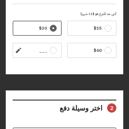
أدنى حد للتبرع هو $11 شهريًا.
$30
$15
$60
غير ذلك
اختر وسيلة دفع
2