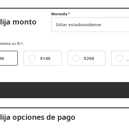
Moneda
*
lija monto
 mínimo es $11.
90
$140
$200
Otros
lija opciones de pago