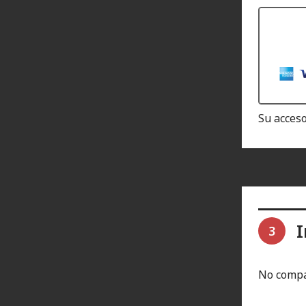
Su acceso
I
3
No compa