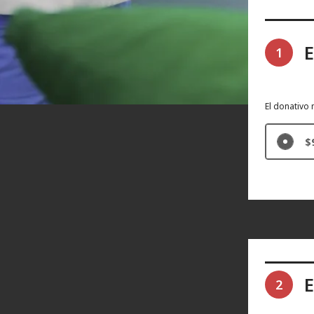
E
1
El donativo
$
E
2