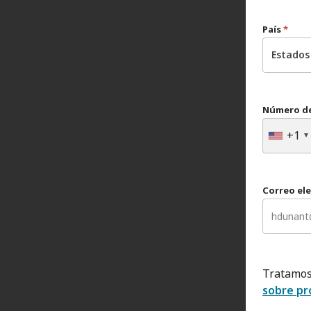
País
*
Estados
Número de
+1
Correo el
Tratamos
sobre pr