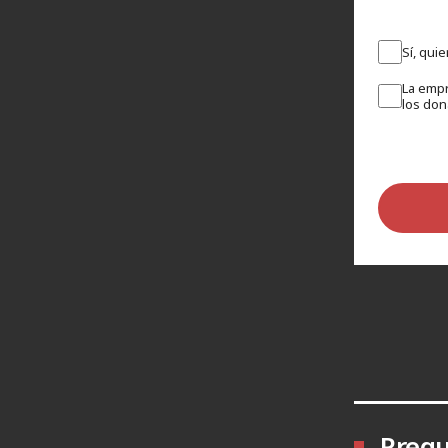
Sí, qui
La empr
los don
Pregu