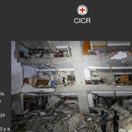
a,
s
oja
) y a