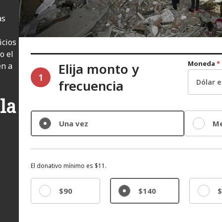
as
icios
o el
Moneda
*
Elija monto y
en a
1
frecuencia
la
Una vez
Me
El donativo mínimo es $11.
$90
$140
$