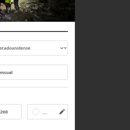
nsual
200
Otros