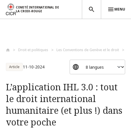
COMITÉ INTERNATIONAL DE
MENU
LA CROIX-ROUGE
Aller au contenu principal
Droit et politiques
Les Conventions de Genève et le droit
Le
11-10-2024
Article
L’application IHL 3.0 : tout
le droit international
humanitaire (et plus !) dans
votre poche