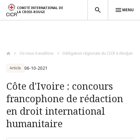
COMITÉ INTERNATIONAL DE
MENU
LA CROIX-ROUGE
Aller au contenu principal
Où nous travaillons
Délégation régionale du CICR à Abidjan (...
06-10-2021
Article
Côte d'Ivoire : concours
francophone de rédaction
en droit international
humanitaire