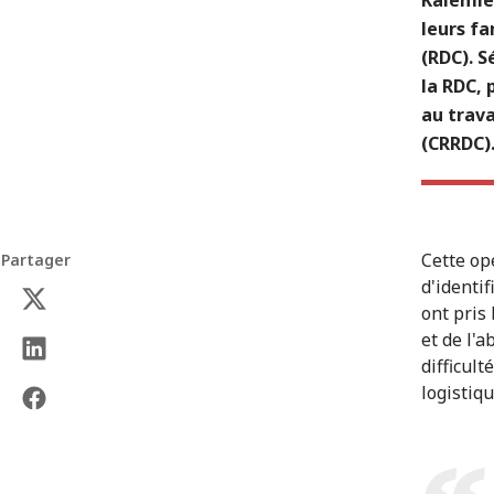
leurs fa
(RDC). S
la RDC, 
au trava
(CRRDC)
Cette op
Partager
d'identi
ont pris
et de l'a
difficul
logistiqu