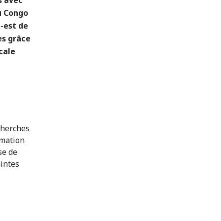
du Congo
d-est de
es grâce
cale
echerches
rmation
se de
aintes