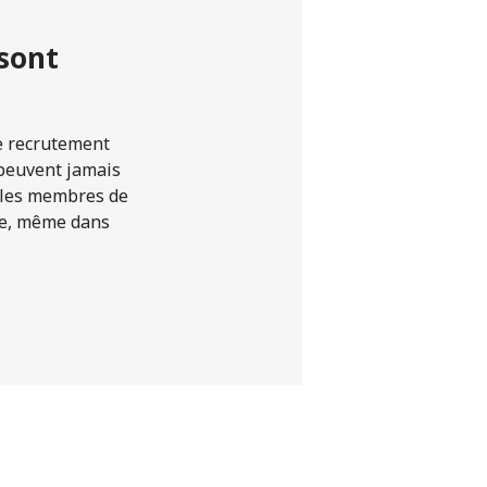
 sont
le recrutement
e peuvent jamais
r les membres de
que, même dans