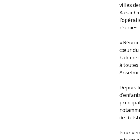
villes d
Kasaï-Or
l'opérati
réunies.
« Réunir 
cœur du 
haleine 
à toutes
Anselmo,
Depuis l
d'enfants
principa
notammen
de Rutsh
Pour ven
mis en p