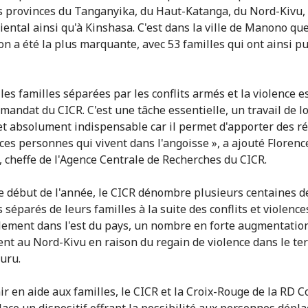
es provinces du Tanganyika, du Haut-Katanga, du Nord-Kivu,
iental ainsi qu'à Kinshasa. C'est dans la ville de Manono qu
on a été la plus marquante, avec 53 familles qui ont ainsi pu
les familles séparées par les conflits armés et la violence e
mandat du CICR. C'est une tâche essentielle, un travail de 
et absolument indispensable car il permet d'apporter des r
 ces personnes qui vivent dans l'angoisse », a ajouté Florenc
 cheffe de l'Agence Centrale de Recherches du CICR.
e début de l'année, le CICR dénombre plusieurs centaines d
 séparés de leurs familles à la suite des conflits et violence
lement dans l'est du pays, un nombre en forte augmentatio
t au Nord-Kivu en raison du regain de violence dans le ter
uru.
ir en aide aux familles, le CICR et la Croix-Rouge de la RD 
lace un dispositif offrant la possibilité aux personnes dépla