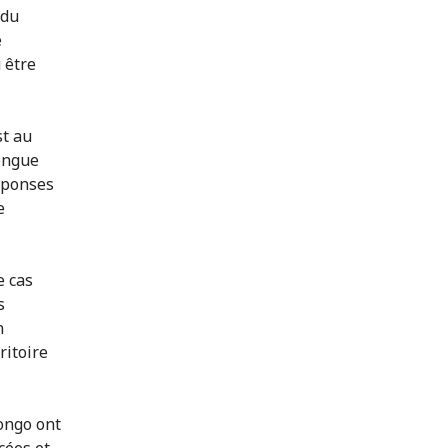
 du
e
 être
st au
longue
éponses
e
e cas
s
n
ritoire
Congo ont
cées et