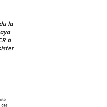
du la
Maya
CR à
ister
 été
s des