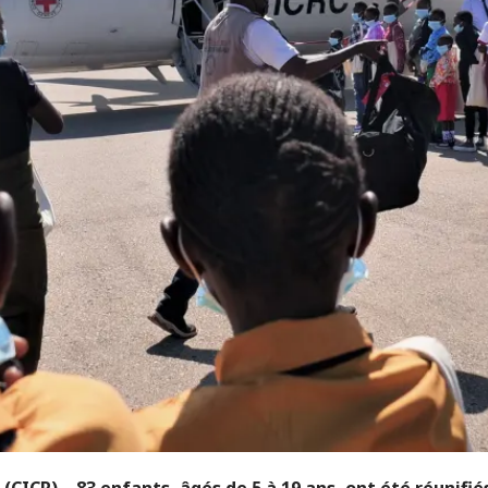
(CICR) – 83 enfants, âgés de 5 à 19 ans, ont été réunifié