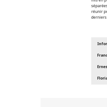
séparées
réunir p
derniers
Info
Fran
Erne
Flori