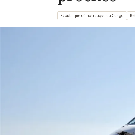
République démocratique du Congo
Ré