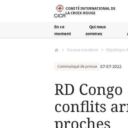
Aller au contenu principal
COMITÉ INTERNATIONAL DE
LA CROIX-ROUGE
En ce
Qui nous
moment
sommes
Où nous travaillons
République 
07-07-2022
Communiqué de presse
RD Congo :
conflits a
proches