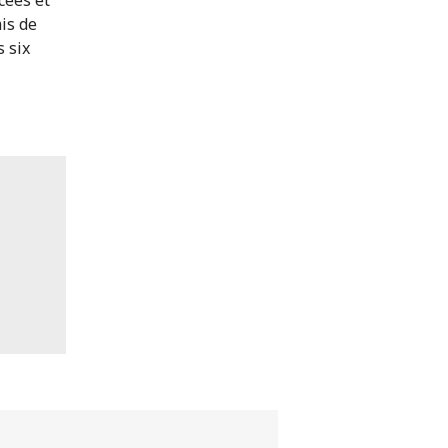
is de
s six