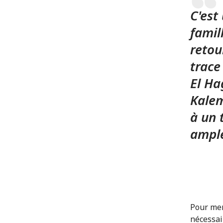
C'est
famil
retou
trace
El Ha
Kalem
à un 
ampl
Pour men
nécessai