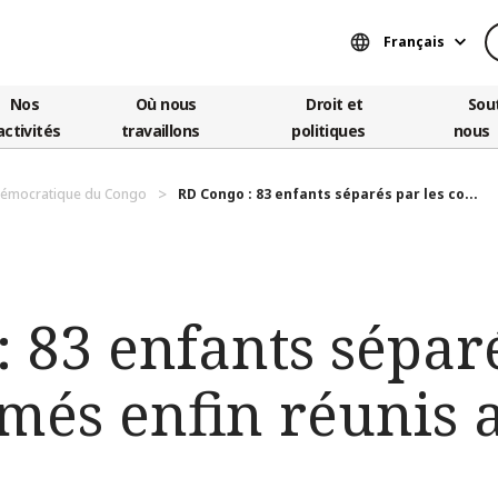
Français
Nos
Où nous
Droit et
Sou
activités
travaillons
politiques
nous
démocratique du Congo
RD Congo : 83 enfants séparés par les co...
 83 enfants séparé
rmés enfin réunis 