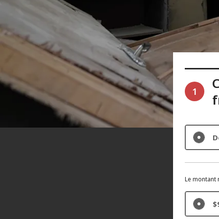
C
1
D
Le montant 
$