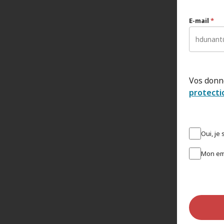
E-mail
*
Vos donn
protecti
Oui, je
Mon em