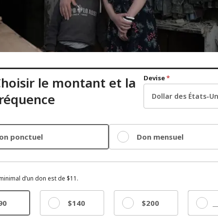
Devise
*
hoisir le montant et la
fréquence
on ponctuel
Don mensuel
minimal d’un don est de $11.
90
$140
$200
Autre