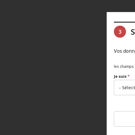
S
3
Vos donn
les champs 
Je suis
*