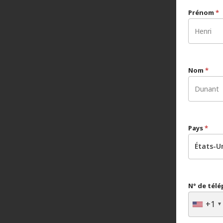
Prénom
*
Nom
*
Pays
*
États-U
N° de tél
+1