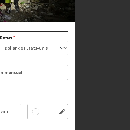
Devise
*
n mensuel
200
Autre