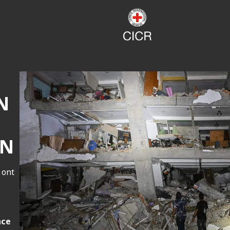
N
EN
 ont
nce