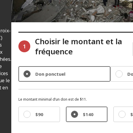
roix-
C)
Choisir le montant et la
s
1
fréquence
ux
hées.
e
ices
Don ponctuel
Do
ue le
t en
Le montant minimal d’un don est de $11.
$90
$140
$