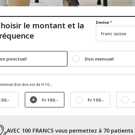
Devise
*
hoisir le montant et la
fréquence
on ponctuel
Don mensuel
inimal d’un don est de Fr.10.-.
.50.-
Fr.100.-
Fr.150.-
Autre
AVEC 100 FRANCS vous permettez à 70 patients