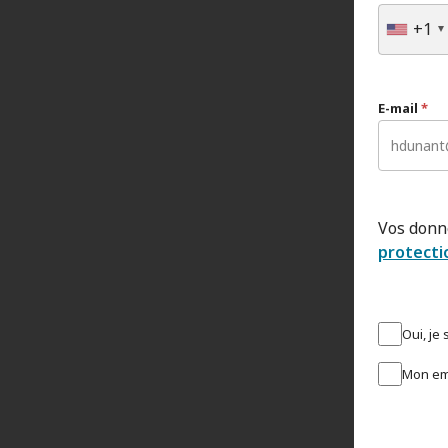
+1
E-mail
*
Vos donn
protecti
Oui, je
Mon em