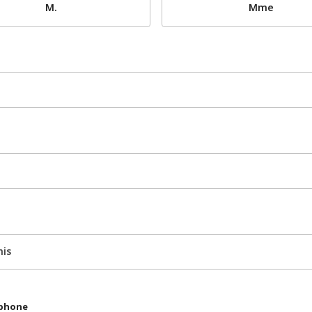
M.
Mme
nis
éphone