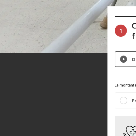
C
1
D
Le montant m
Fr