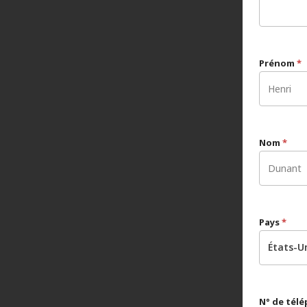
Prénom
*
Nom
*
Pays
*
États-U
N° de tél