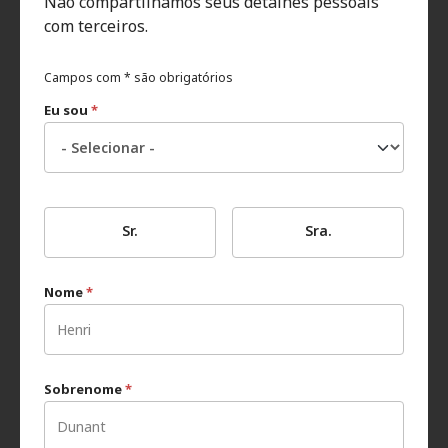
Não compartilhamos seus detalhes pessoais
com terceiros.
Campos com * são obrigatórios
Eu sou
*
Sr.
Sra.
Nome
*
Sobrenome
*