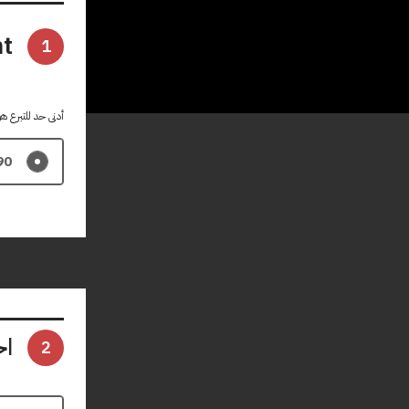
t
1
أدنى حد للتبرع هو $
90
اخ
2