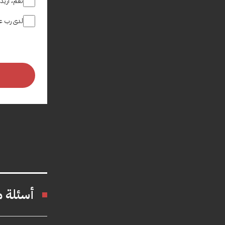
نعم، أريد
لدى رب عم
أسئلة م