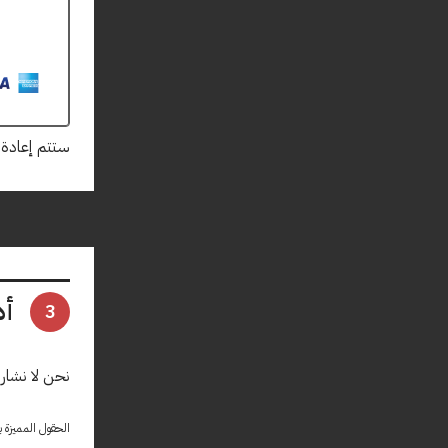
ستتم إعادة
أد
3
نحن لا نشار
الحقول المميزة ب