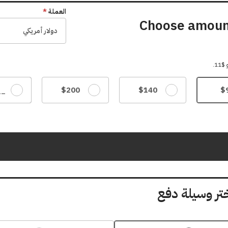
العملة
*
Choose amoun
11.
$200
$140
$
غير ذلك
تر وسيلة دفع