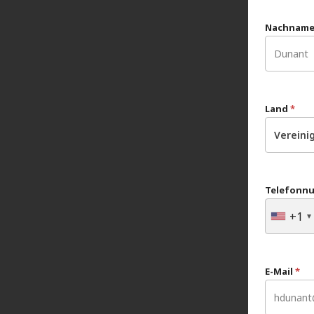
Nachnam
Land
*
Vereini
Telefonn
+1
E-Mail
*