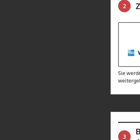
Z
2
Sie werd
weitergel
B
3