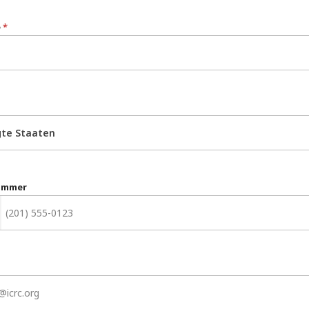
e
*
gte Staaten
ummer