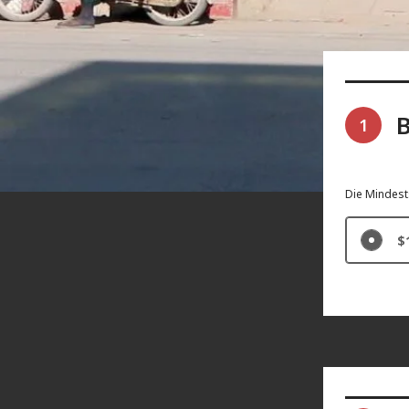
B
1
Die Mindest
$