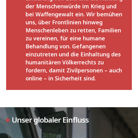
der Menschenwürde im Krieg und
bei Waffengewalt ein. Wir bemühen
uns, über Frontlinien hinweg
Menschenleben zu retten, Familien
zu vereinen, für eine humane
Behandlung von. Gefangenen
einzutreten und die Einhaltung des
humanitären Völkerrechts zu
fordern, damit Zivilpersonen – auch
online – in Sicherheit sind.
Unser globaler Einfluss