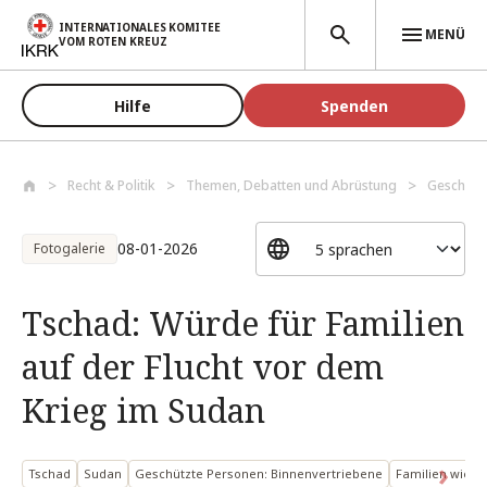
Direkt zum Inhalt
INTERNATIONALES KOMITEE
MENÜ
VOM ROTEN KREUZ
Hilfe
Spenden
Recht & Politik
Themen, Debatten und Abrüstung
Geschütz
08-01-2026
Fotogalerie
Tschad: Würde für Familien
auf der Flucht vor dem
Krieg im Sudan
Tschad
Sudan
Geschützte Personen: Binnenvertriebene
Familien wiede