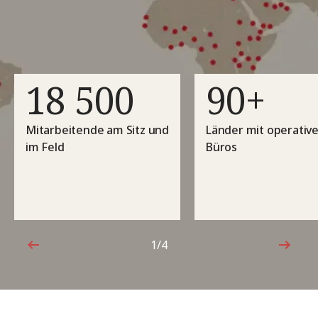
18 500
90+
Mitarbeitende am Sitz und
Länder mit operativ
im Feld
Büros
1/4
1von4