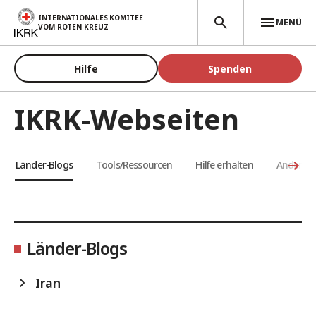
Direkt zum Inhalt
INTERNATIONALES KOMITEE
MENÜ
VOM ROTEN KREUZ
Hilfe
Spenden
IKRK-Webseiten
Länder-Blogs
Tools/Ressourcen
Hilfe erhalten
Andere S
Länder-Blogs
Iran