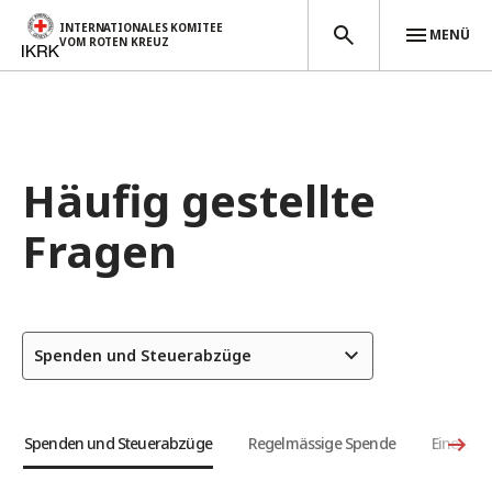
INTERNATIONALES KOMITEE
MENÜ
VOM ROTEN KREUZ
Direkt zum Inhalt
Häufig gestellte
Fragen
Spenden und Steuerabzüge
Spenden und Steuerabzüge
Regelmässige Spende
Eine ein