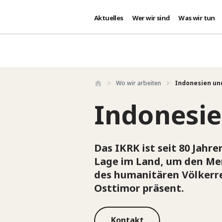
Aktuelles
Wer wir sind
Was wir tun
Direkt zum Inhalt
Wo wir arbeiten
Indonesien un
Indonesie
Das IKRK ist seit 80 Jahr
Lage im Land, um den Men
des humanitären Völkerrec
Osttimor präsent.
Kontakt