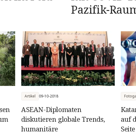
Pazifik-Rau
Artikel
09-10-2018
Fotoga
sen
ASEAN-Diplomaten
Kata
 um
diskutieren globale Trends,
auf 
humanitäre
Seit