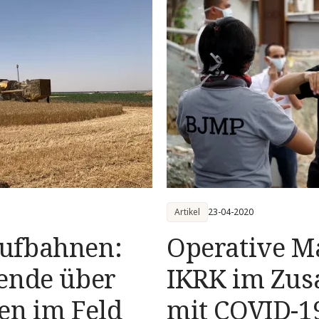
Artikel
23-04-2020
ufbahnen:
Operative M
ende über
IKRK im Zu
en im Feld
mit COVID-19