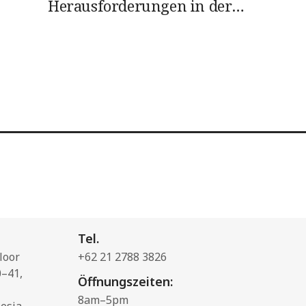
Herausforderungen in der
llen
heutigen Kriegsführung
Tel.
loor
+62 21 2788 3826
0–41,
Öffnungszeiten:
8am–5pm