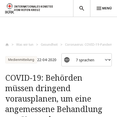
INTERNATIONALES KOMITEE
MENÜ
VOM ROTEN KREUZ
Direkt zum Inhalt
Was wir tun
Gesundheit
Coronavirus: COVID-19-Pandemie
22-04-2020
Medienmitteilung
COVID-19: Behörden
müssen dringend
vorausplanen, um eine
angemessene Behandlung