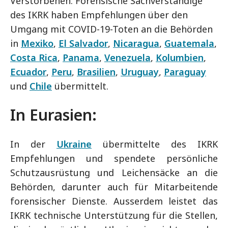
Verstorbenen. Forensische Sachverständige
des IKRK haben Empfehlungen über den
Umgang mit COVID-19-Toten an die Behörden
in
Mexiko
,
El Salvador
,
Nicaragua
,
Guatemala
,
Costa Rica
,
Panama
,
Venezuela
,
Kolumbien
,
Ecuador
,
Peru
,
Brasilien
,
Uruguay
,
Paraguay
und
Chile
übermittelt.
In Eurasien:
In der
Ukraine
übermittelte des IKRK
Empfehlungen und spendete persönliche
Schutzausrüstung und Leichensäcke an die
Behörden, darunter auch für Mitarbeitende
forensischer Dienste. Ausserdem leistet das
IKRK technische Unterstützung für die Stellen,