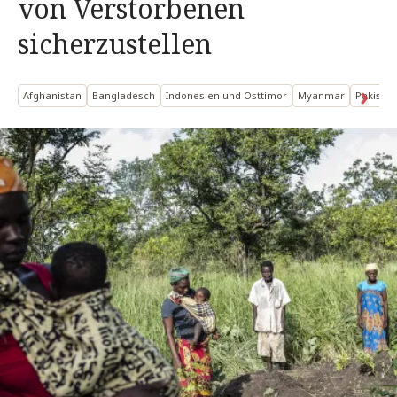
von Verstorbenen
sicherzustellen
Afghanistan
Bangladesch
Indonesien und Osttimor
Myanmar
Pakistan