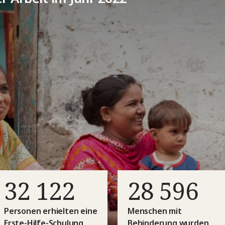
32 122
28 596
Personen erhielten eine
Menschen mit
Erste-Hilfe-Schulung
Behinderung wurden