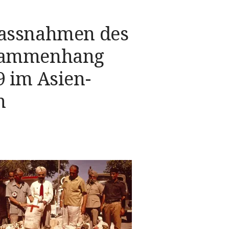
assnahmen des
sammenhang
 im Asien-
m