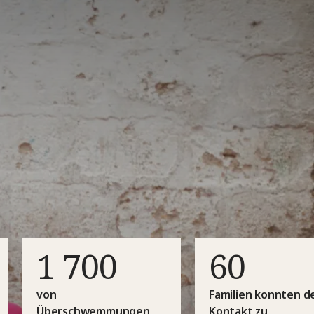
1 700
60
von
Familien konnten d
Überschwemmungen
Kontakt zu