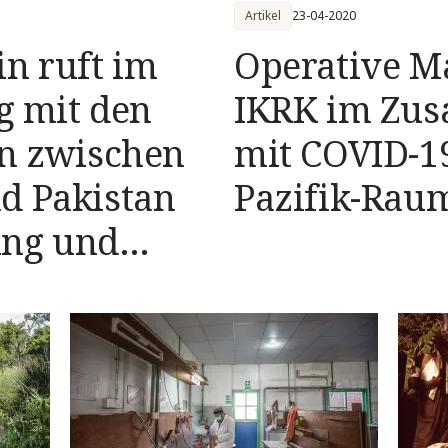
Artikel
23-04-2020
in ruft im
Operative M
 mit den
IKRK im Zu
en zwischen
mit COVID-19
d Pakistan
Pazifik-Rau
ung und
uf