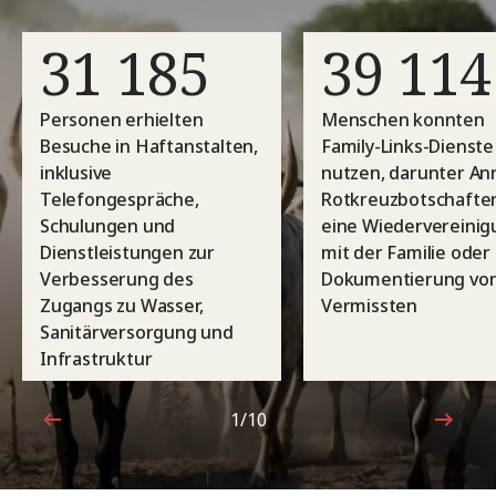
31 185
39 114
Personen erhielten
Menschen konnten
Besuche in Haftanstalten,
Family-Links-Dienste
inklusive
nutzen, darunter An
Telefongespräche,
Rotkreuzbotschafte
Schulungen und
eine Wiedervereinig
Dienstleistungen zur
mit der Familie oder 
Verbesserung des
Dokumentierung vo
Zugangs zu Wasser,
Vermissten
Sanitärversorgung und
Infrastruktur
1/10
1von10