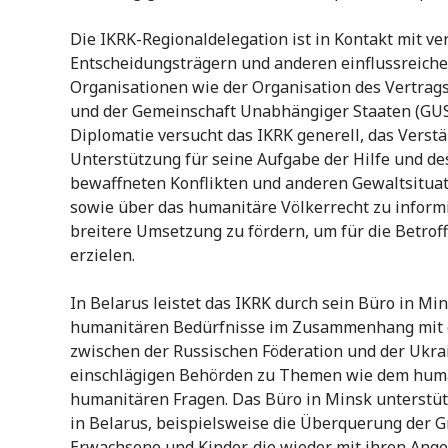
Die IKRK-Regionaldelegation ist in Kontakt mit v
Entscheidungsträgern und anderen einflussreiche
Organisationen wie der Organisation des Vertrags
und der Gemeinschaft Unabhängiger Staaten (GUS
Diplomatie versucht das IKRK generell, das Verst
Unterstützung für seine Aufgabe der Hilfe und de
bewaffneten Konflikten und anderen Gewaltsitua
sowie über das humanitäre Völkerrecht zu inform
breitere Umsetzung zu fördern, um für die Betrof
erzielen.
In Belarus leistet das IKRK durch sein Büro in Min
humanitären Bedürfnisse im Zusammenhang mit 
zwischen der Russischen Föderation und der Ukrai
einschlägigen Behörden zu Themen wie dem huma
humanitären Fragen. Das Büro in Minsk unterstüt
in Belarus, beispielsweise die Überquerung der G
Erwachsene und Kinder, die wieder mit ihren Ange