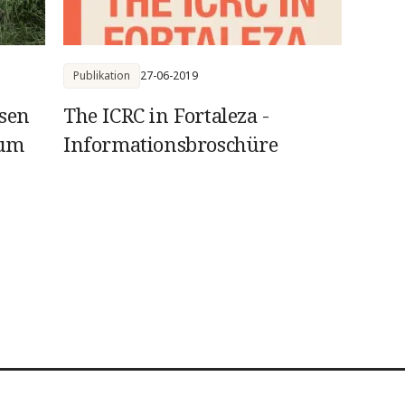
Publikation
27-06-2019
sen
The ICRC in Fortaleza -
 um
Informationsbroschüre
llen