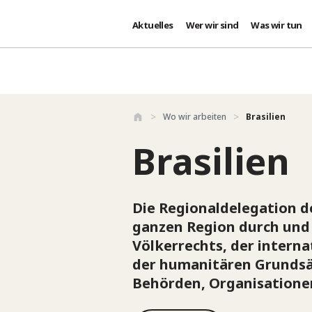
Aktuelles
Wer wir sind
Was wir tun
Direkt zum Inhalt
Wo wir arbeiten
Brasilien
Brasilien
Die Regionaldelegation d
ganzen Region durch und 
Völkerrechts, der inter
der humanitären Grundsät
Behörden, Organisation