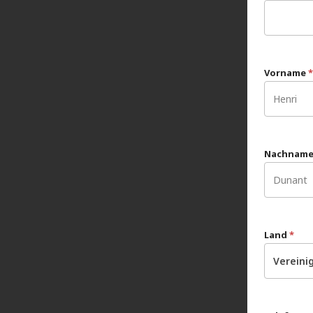
Vorname
*
Nachnam
Land
*
Vereini