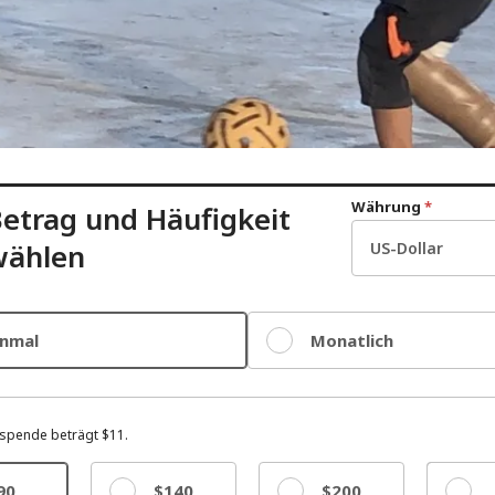
Währung
*
etrag und Häufigkeit
wählen
inmal
Monatlich
spende beträgt $11.
90
$140
$200