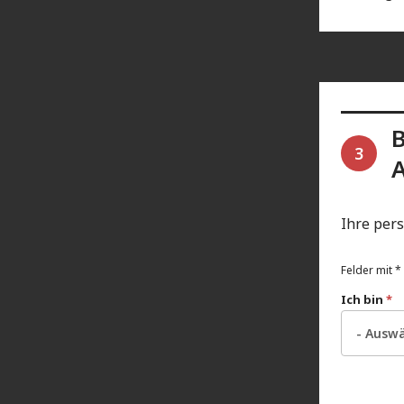
B
3
Ihre per
Felder mit * 
Ich bin
*