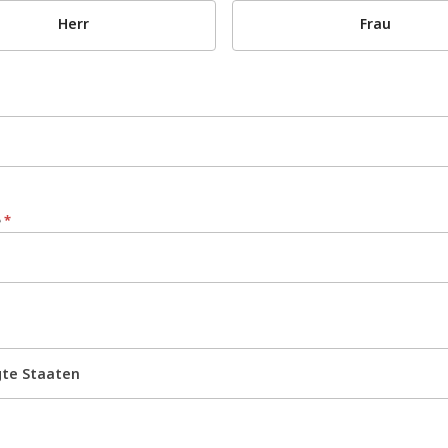
Herr
Frau
e
*
gte Staaten