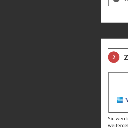
Z
2
Sie werd
weitergel