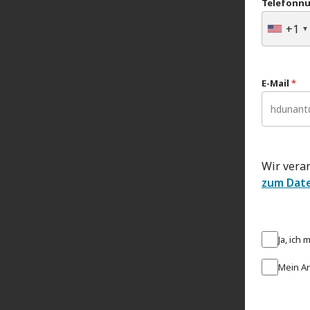
Telefonn
+1
E-Mail
*
Wir vera
zum Dat
Ja, ich
Mein Ar