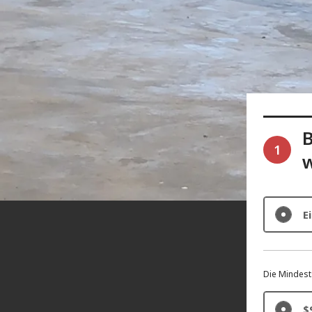
B
1
E
Die Mindest
$