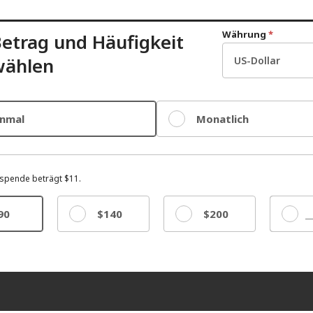
Währung
*
etrag und Häufigkeit
wählen
inmal
Monatlich
spende beträgt $11.
90
$140
$200
Sonst