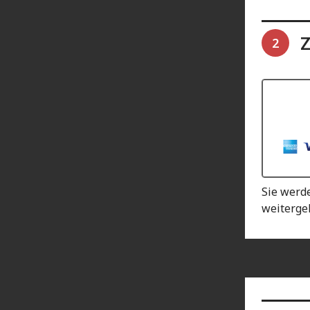
Z
2
Sie werd
weitergel