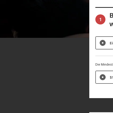
B
1
E
Die Mindest
$