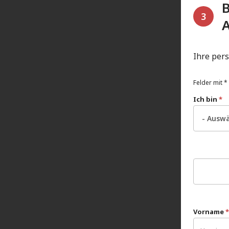
B
3
Ihre per
Felder mit * 
Ich bin
*
Vorname
*