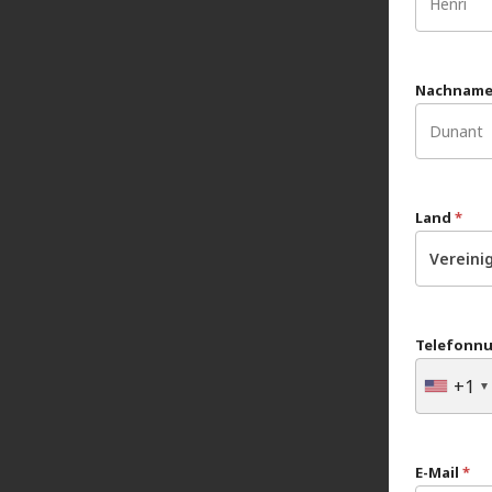
Nachnam
Land
*
Vereini
Telefonn
+1
E-Mail
*