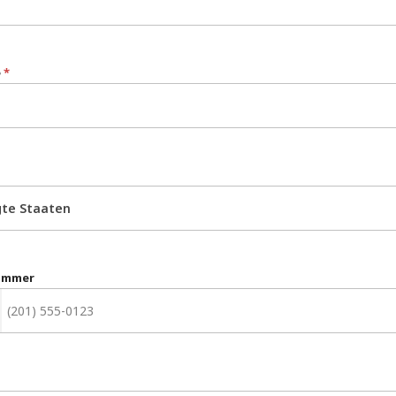
e
*
gte Staaten
ummer