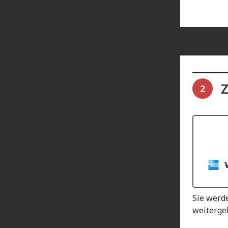
Z
2
Sie werd
weitergel