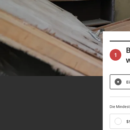
B
1
E
Die Mindest
$