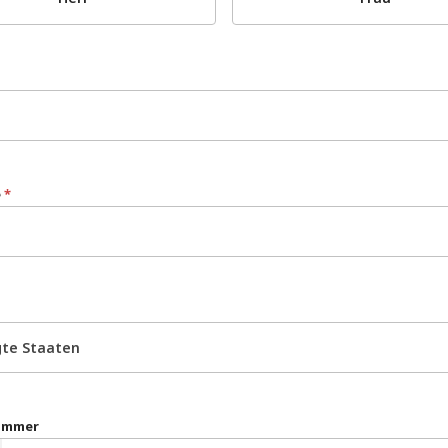
e
*
gte Staaten
ummer