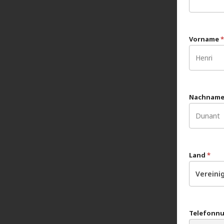
Vorname
*
Nachnam
Land
*
Vereini
Telefonn