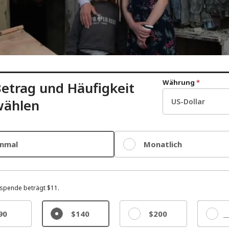
Währung
*
etrag und Häufigkeit
wählen
inmal
Monatlich
spende beträgt $11.
90
$140
$200
Sonst