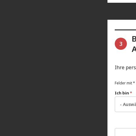
B
3
Ihre per
Felder mit * 
Ich bin
*