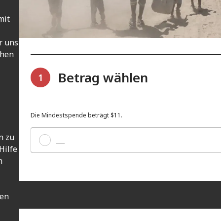
mit
r uns
chen
Betrag wählen
1
Die Mindestspende beträgt $11.
n zu
Sonstige
Hilfe
m
len