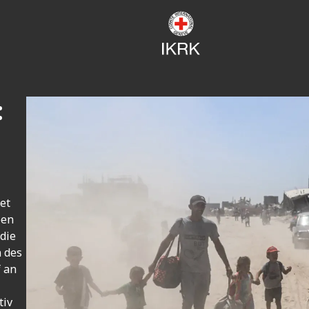
:
et
ben
die
n des
f an
tiv