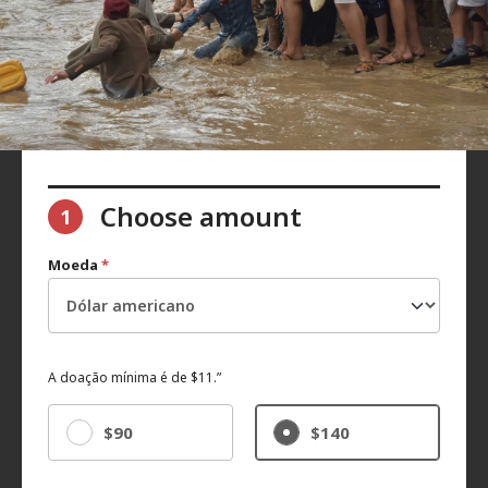
Choose amount
1
Moeda
*
A doação mínima é de $11.”
$90
$140