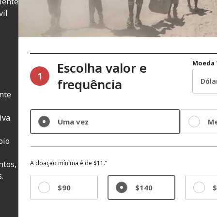
riente
vil
Moeda
Escolha valor e
1
frequência
nte
iva
Uma vez
Me
oio
ntos,
A doação mínima é de $11.”
.
$90
$140
$