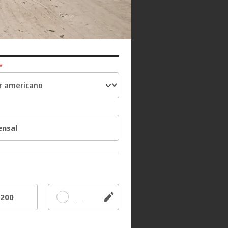
*
nsal
200
Outro