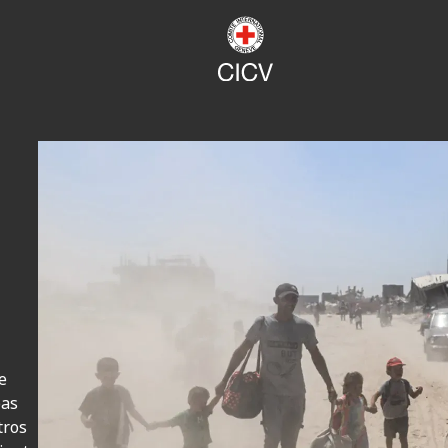
e
oas
tros