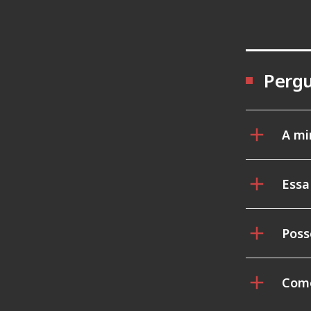
Pergu
A mi
Essa
Poss
Como