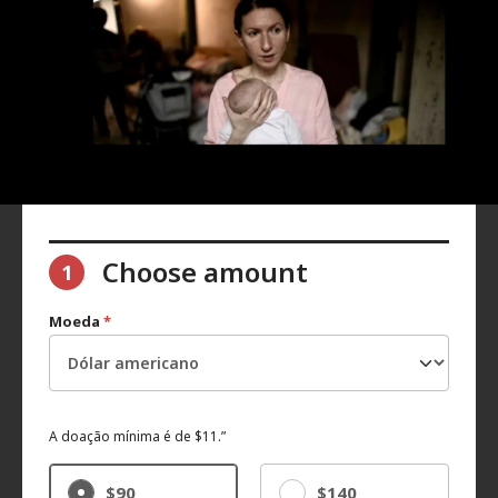
Choose amount
1
Moeda
*
A doação mínima é de $11.”
$90
$140