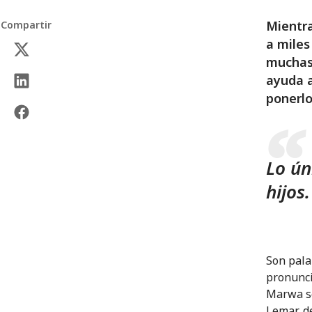
Mientra
Compartir
a miles
muchas 
ayuda a
ponerlo
Lo ún
hijos
Son pala
pronunci
Marwa se
Lemar, d