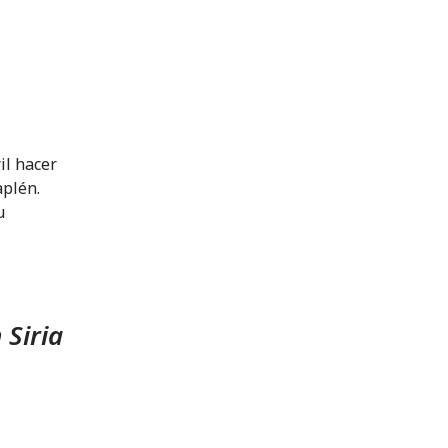
il hacer
aplén.
u
 Siria