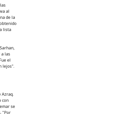
las
wa al
na de la
 obtenido
 lista
-Sarhan,
 a las
Fue el
 lejos".
 Azraq.
o con
Lemar se
. "Por