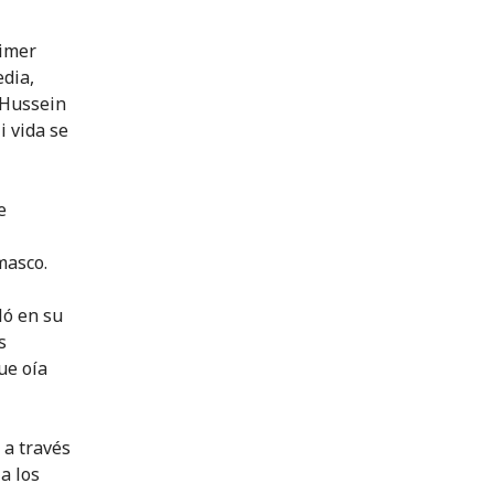
rimer
edia,
 Hussein
i vida se
e
masco.
ló en su
s
ue oía
a través
a los