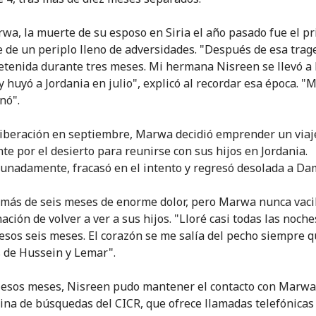
wa, la muerte de su esposo en Siria el año pasado fue el p
e de un periplo lleno de adversidades. "Después de esa trag
etenida durante tres meses. Mi hermana Nisreen se llevó a
 huyó a Jordania en julio", explicó al recordar esa época. "M
nó".
liberación en septiembre, Marwa decidió emprender un viaj
te por el desierto para reunirse con sus hijos en Jordania.
unadamente, fracasó en el intento y regresó desolada a Da
más de seis meses de enorme dolor, pero Marwa nunca vaci
ción de volver a ver a sus hijos. "Lloré casi todas las noche
esos seis meses. El corazón se me salía del pecho siempre q
s de Hussein y Lemar".
esos meses, Nisreen pudo mantener el contacto con Marwa 
icina de búsquedas del CICR, que ofrece llamadas telefónicas 