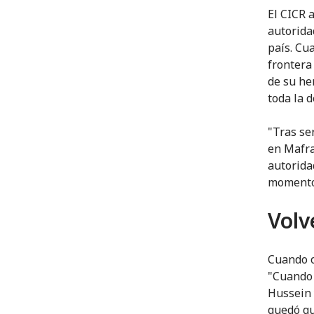
El CICR 
autorida
país. Cu
frontera
de su he
toda la 
"Tras se
en Mafra
autorida
momento d
Volv
Cuando o
"Cuando 
Hussein 
quedó qu