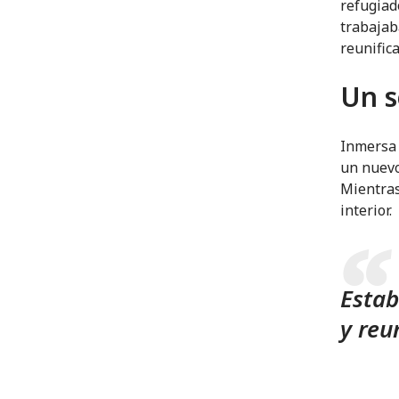
refugiad
trabajab
reunifica
Un s
Inmersa 
un nuevo 
Mientras
interior.
Estab
y reu