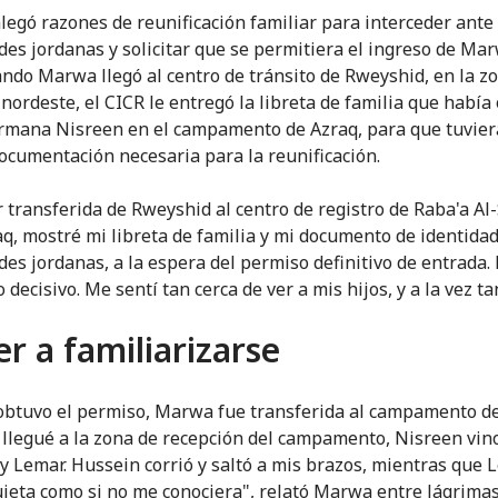
alegó razones de reunificación familiar para interceder ante 
des jordanas y solicitar que se permitiera el ingreso de Mar
ando Marwa llegó al centro de tránsito de Rweyshid, en la zo
 nordeste, el CICR le entregó la libreta de familia que había
rmana Nisreen en el campamento de Azraq, para que tuviera
documentación necesaria para la reunificación.
r transferida de Rweyshid al centro de registro de Raba'a Al
q, mostré mi libreta de familia y mi documento de identidad
des jordanas, a la espera del permiso definitivo de entrada. 
ecisivo. Me sentí tan cerca de ver a mis hijos, y a la vez tan
er a familiarizarse
btuvo el permiso, Marwa fue transferida al campamento de
llegué a la zona de recepción del campamento, Nisreen vin
y Lemar. Hussein corrió y saltó a mis brazos, mientras que 
ieta como si no me conociera", relató Marwa entre lágrimas