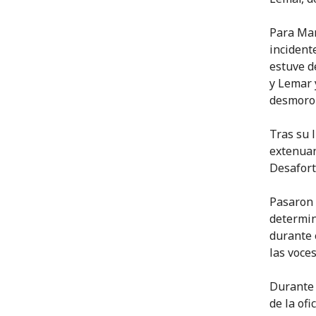
Para Mar
incident
estuve d
y Lemar y
desmoro
Tras su 
extenuan
Desafort
Pasaron 
determina
durante 
las voce
Durante 
de la of