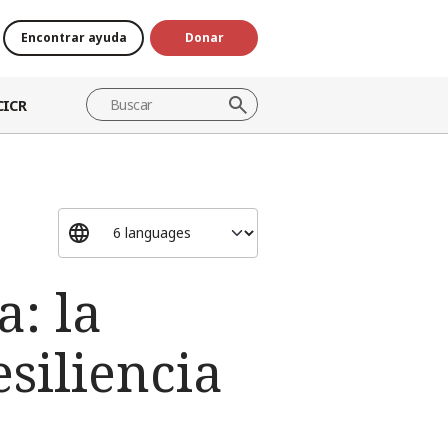
Encontrar ayuda
Donar
CICR
a: la
esiliencia