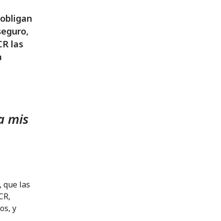
 obligan
seguro,
CR las
a
a mis
 que las
CR,
os, y