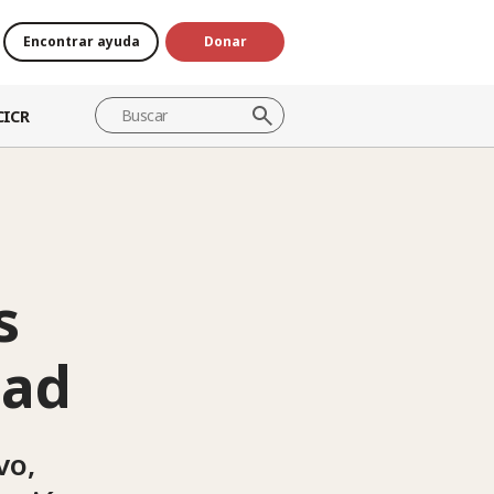
Encontrar ayuda
Donar
CICR
s
tad
vo,