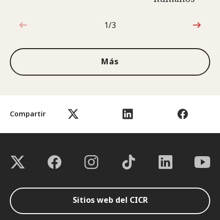
1/3
1de3
Más
Compartir
Sitios web del CICR