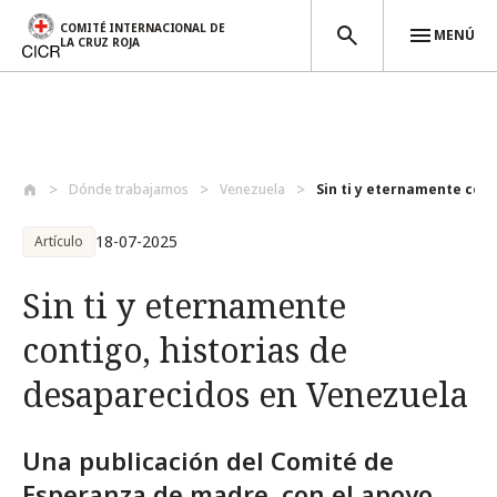
COMITÉ INTERNACIONAL DE
MENÚ
LA CRUZ ROJA
Pasar al contenido principal
Dónde trabajamos
Venezuela
Sin ti y eternamente conti
18-07-2025
Artículo
Sin ti y eternamente
contigo, historias de
desaparecidos en Venezuela
Una publicación del Comité de
Esperanza de madre, con el apoyo