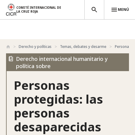
COMITÉ INTERNACIONAL DE
MENÚ
LA CRUZ ROJA
Pasar al contenido principal
Derecho y políticas
Temas, debates y desarme
Personas p
Derecho internacional humanitario y
política sobre
Personas
protegidas: las
personas
desaparecidas