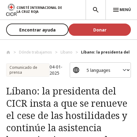
Pasar al contenido principal
COMITÉ INTERNACIONAL DE
MENÚ
LA CRUZ ROJA
Encontrar ayuda
Donar
Dónde trabajamos
Líbano
Líbano: la presidenta del CICR
04-01-
Comunicado de
prensa
2025
Líbano: la presidenta del
CICR insta a que se renueve
el cese de las hostilidades y
continúe la asistencia