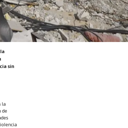
la
n
cia sin
 la
n de
ades
iolencia