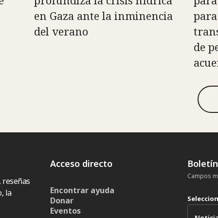
e
profundiza la crisis hídrica
para
en Gaza ante la inminencia
para 
del verano
tran
de p
acue
Acceso directo
Boletí
Campos ma
, reseñas
Encontrar ayuda
, la
Seleccio
Donar
Eventos