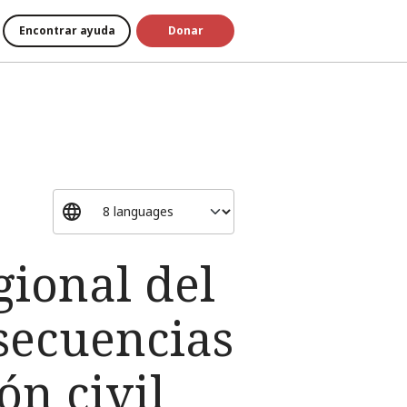
Encontrar ayuda
Donar
gional del
nsecuencias
ón civil