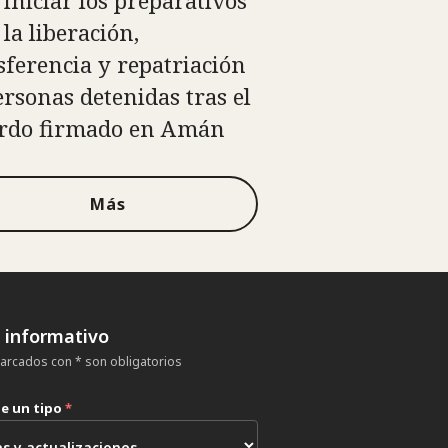
 iniciar los preparativos
la liberación,
sferencia y repatriación
ersonas detenidas tras el
rdo firmado en Amán
Más
n informativo
rcados con * son obligatorios
ne un tipo
*