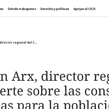
des
Dónde trabajamos
Derecho y políticas
Apoyar al CICR
director regional del C...
n Arx, director re
erte sobre las co
cas para la poblaci