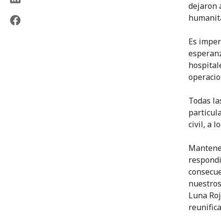
dejaron 
humanita
Es imper
esperanz
hospital
operacio
Todas la
particul
civil, a 
Mantenem
respondi
consecue
nuestros
Luna Roj
reunifica