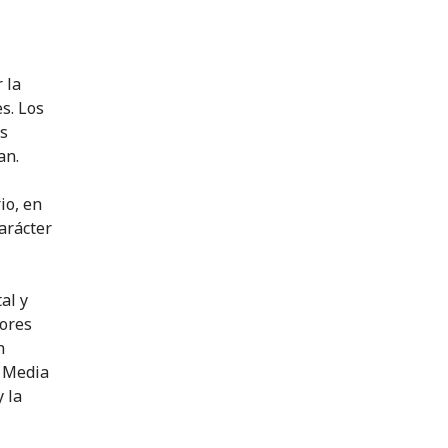
 la
s. Los
as
an.
io, en
carácter
al y
eores
n
a Media
 la