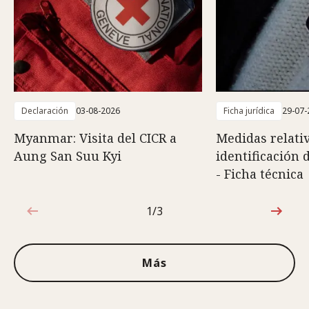
Declaración
03-08-2026
Ficha jurídica
29-07-
Myanmar: Visita del CICR a
Medidas relativ
Aung San Suu Kyi
identificación 
- Ficha técnica
1/3
1de3
Más