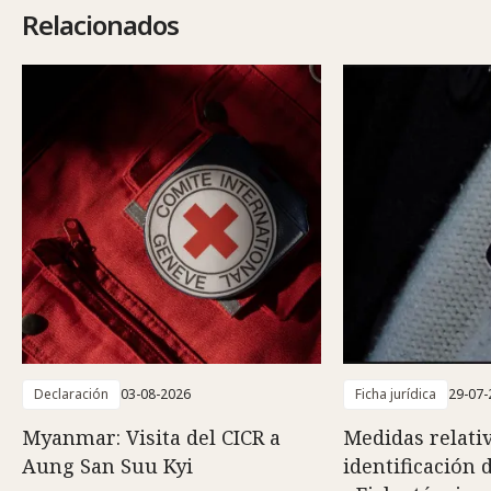
Relacionados
Declaración
03-08-2026
Ficha jurídica
29-07-
Myanmar: Visita del CICR a
Medidas relativ
Aung San Suu Kyi
identificación 