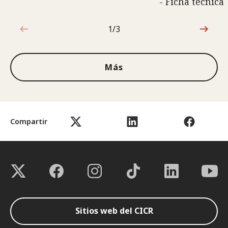
- Ficha técnica
1/3
1de3
Más
Compartir
Sitios web del CICR