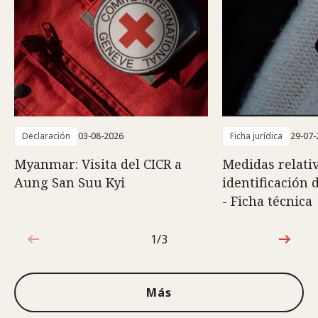
Declaración
03-08-2026
Ficha jurídica
29-07-
Myanmar: Visita del CICR a
Medidas relativ
Aung San Suu Kyi
identificación 
- Ficha técnica
1/3
1de3
Más