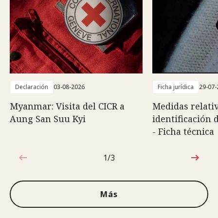
Declaración
03-08-2026
Ficha jurídica
29-07-
Myanmar: Visita del CICR a
Medidas relativ
Aung San Suu Kyi
identificación 
- Ficha técnica
1/3
1de3
Más