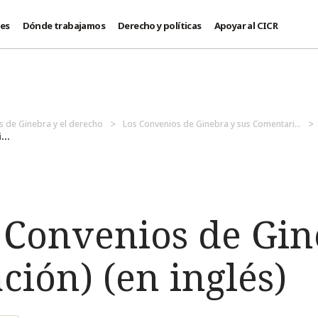
des
Dónde trabajamos
Derecho y políticas
Apoyar al CICR
s de Ginebra y el derecho
Los Convenios de Ginebra y sus Comentari...
...
s Convenios de Gi
ción) (en inglés)