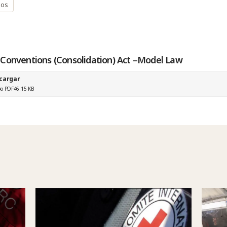
ios
Conventions (Consolidation) Act –Model Law
cargar
vo PDF
46.15 KB