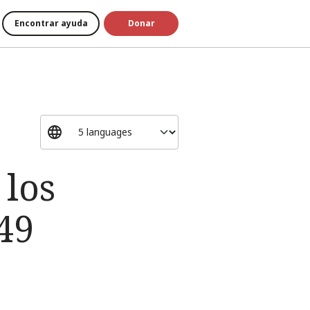
Encontrar ayuda
Donar
 los
49