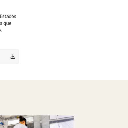
 Estados
as que
.