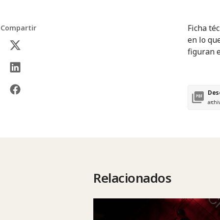
Ficha té
Compartir
en lo qu
figuran 
Des
archi
Relacionados