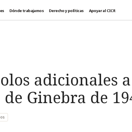
des
Dónde trabajamos
Derecho y políticas
Apoyar al CICR
olos adicionales a
 de Ginebra de 19
ios