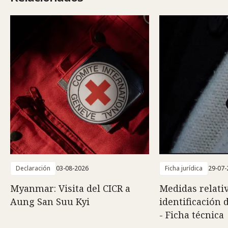
Declaración
03-08-2026
Ficha jurídica
29-07-
Myanmar: Visita del CICR a
Medidas relativ
Aung San Suu Kyi
identificación 
- Ficha técnica