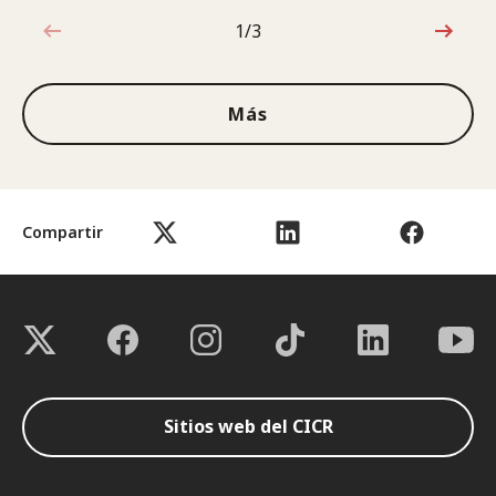
1/3
1de3
Más
Compartir
Sitios web del CICR