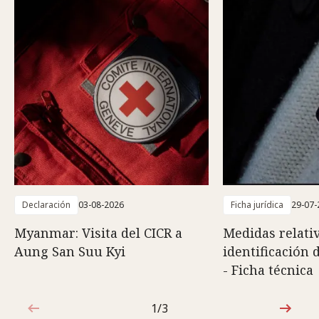
Declaración
03-08-2026
Ficha jurídica
29-07-
Myanmar: Visita del CICR a
Medidas relativ
Aung San Suu Kyi
identificación 
- Ficha técnica
1/3
1de3