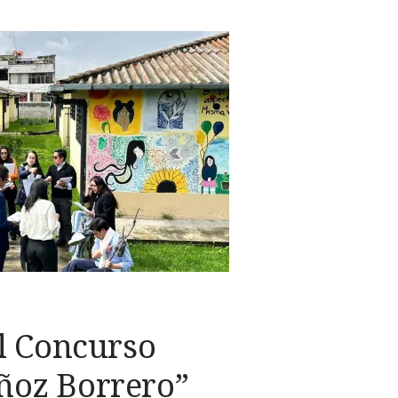
l Concurso
oz Borrero”