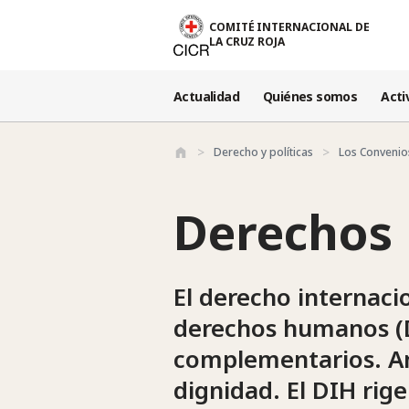
Pasar al contenido principal
COMITÉ INTERNACIONAL DE
LA CRUZ ROJA
Actualidad
Quiénes somos
Acti
Derecho y políticas
Los Convenio
Derechos
El derecho internaci
derechos humanos (D
complementarios. Amb
dignidad. El DIH rig