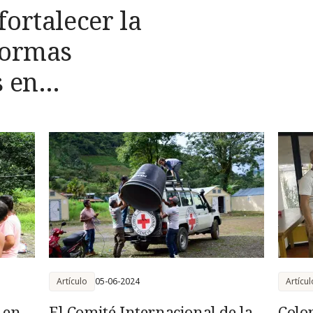
ortalecer la
normas
s en
iciales
Artículo
05-06-2024
Artícul
 en
El Comité Internacional de la
Colo