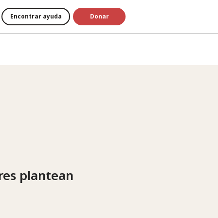
Encontrar ayuda
Donar
ares plantean