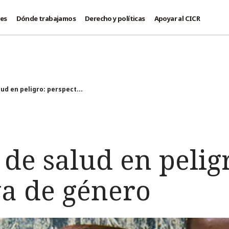
des
Dónde trabajamos
Derecho y políticas
Apoyar al CICR
ud en peligro: perspect...
 de salud en pelig
va de género