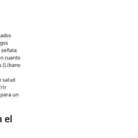
sados
sgos
o señala
en cuanto
s (Líbano
e salud
rir
 para un
 el