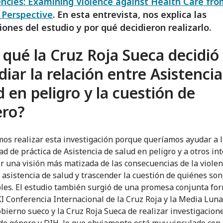
cies: Examining Violence against Health Care fro
 Perspective
. En esta entrevista, nos explica las
iones del estudio y por qué decidieron realizarlo.
 qué la Cruz Roja Sueca decidió
diar la relación entre Asistenci
d en peligro y la cuestión de
ero?
os realizar esta investigación porque queríamos ayudar a 
d de práctica de Asistencia de salud en peligro y a otros in
ir una visión más matizada de las consecuencias de la violen
a asistencia de salud y trascender la cuestión de quiénes so
les. El estudio también surgió de una promesa conjunta fo
XI Conferencia Internacional de la Cruz Roja y la Media Luna
obierno sueco y la Cruz Roja Sueca de realizar investigacion
de género y DIH, lo que obviamente está muy vinculado con 