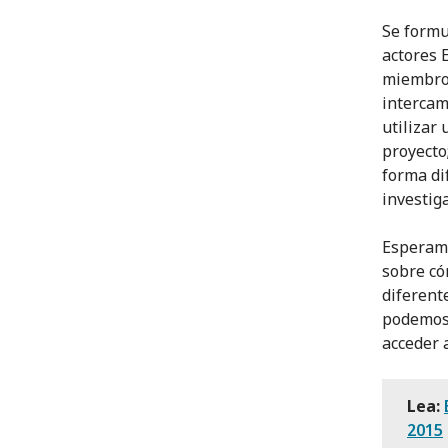
Se formu
actores 
miembros
intercam
utilizar
proyecto
forma di
investig
Esperamo
sobre có
diferent
podemos 
acceder 
Lea:
2015