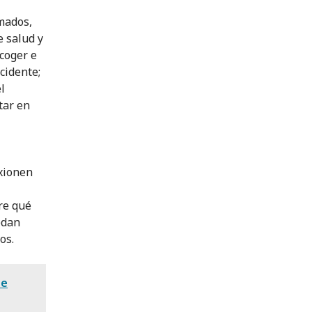
mados,
e salud y
coger e
cidente;
l
tar en
exionen
bre qué
edan
os.
de