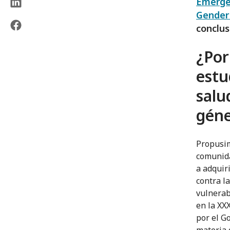
Emergen
Gender
conclus
¿Por
estu
salu
gén
Propusim
comunida
a adquir
contra l
vulnerab
en la XX
por el G
materia 