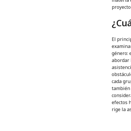
proyecto
¿Cuá
El princi
examinar
género: 
abordar 
asistenc
obstácul
cada gru
también
consider
efectos 
rige la a