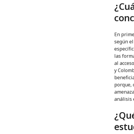
¿Cuá
conc
En prime
según el 
específi
las form
al acces
y Colomb
beneficia
porque, 
amenazas
análisis
¿Qué
estu