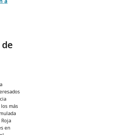
m a
a de
la
teresados
cia
n los más
rmulada
 Roja
es en
el