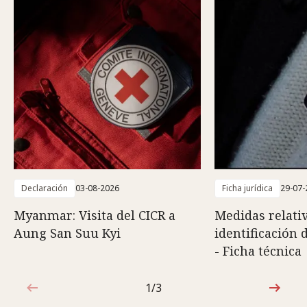
Declaración
03-08-2026
Ficha jurídica
29-07-
Myanmar: Visita del CICR a
Medidas relativ
Aung San Suu Kyi
identificación 
- Ficha técnica
1/3
1de3