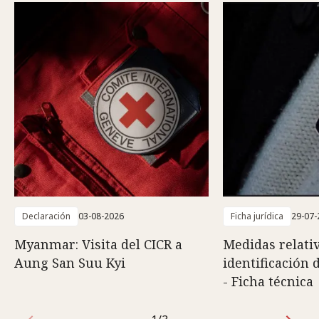
Declaración
03-08-2026
Ficha jurídica
29-07-
Myanmar: Visita del CICR a
Medidas relativ
Aung San Suu Kyi
identificación 
- Ficha técnica