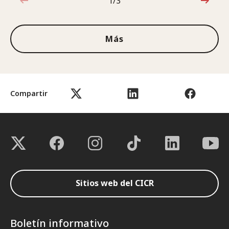
1/3
1de3
Más
Compartir
Sitios web del CICR
Boletín informativo